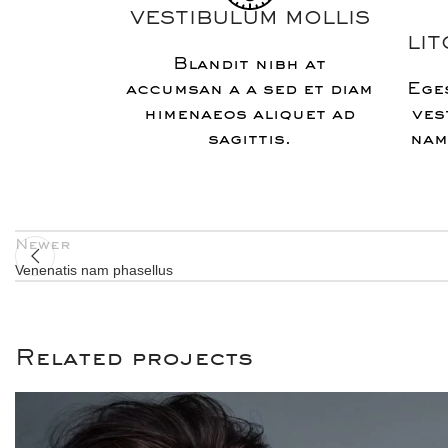
VESTIBULUM MOLLIS
LI
Blandit nibh at
accumsan a a sed et diam
Eges
himenaeos aliquet ad
ves
sagittis.
nam
Newer
Venenatis nam phasellus
Related projects