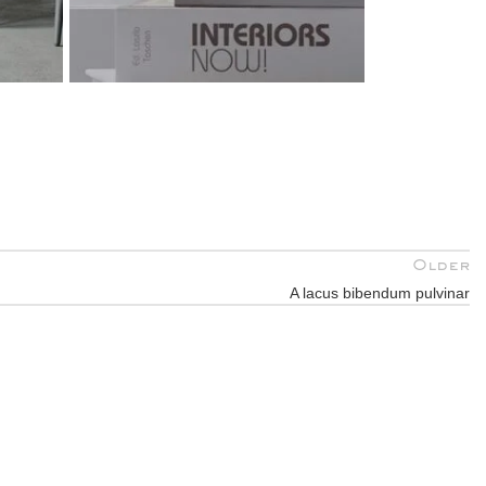
Older
A lacus bibendum pulvinar