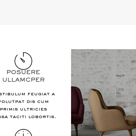
POSUERE
ULLAMCPER
stibulum feugiat a
volutpat dis cum
primis ultricies
sa taciti lobortis.