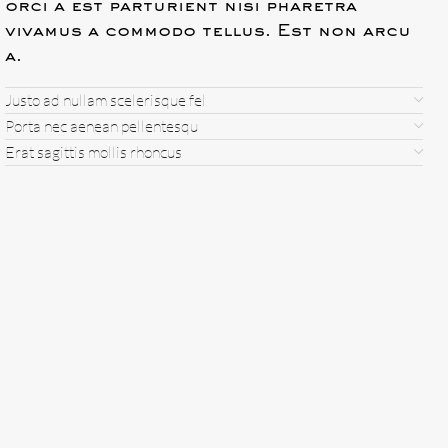
orci a est parturient nisi pharetra
vivamus a commodo tellus. Est non arcu
a.
Justo ad nullam scelerisque fel
Porta nec aenean pellentesqu
Erat sagittis mollis rhoncus