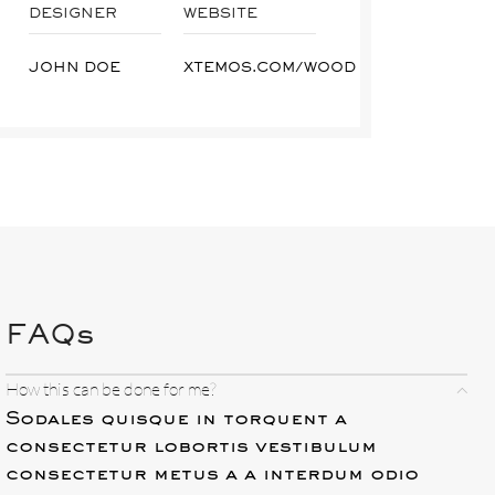
DESIGNER
WEBSITE
JOHN DOE
XTEMOS.COM/WOOD
FAQs
How this can be done for me?
Sodales quisque in torquent a
consectetur lobortis vestibulum
consectetur metus a a interdum odio